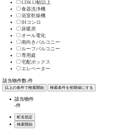
LDK12帖以上
食器洗浄機
浴室乾燥機
IHコンロ
床暖房
オール電化
南向きバルコニー
ルーフバルコニー
専用庭
宅配ボックス
エレベーター
該当物件数
-
件
該当物件
-
件