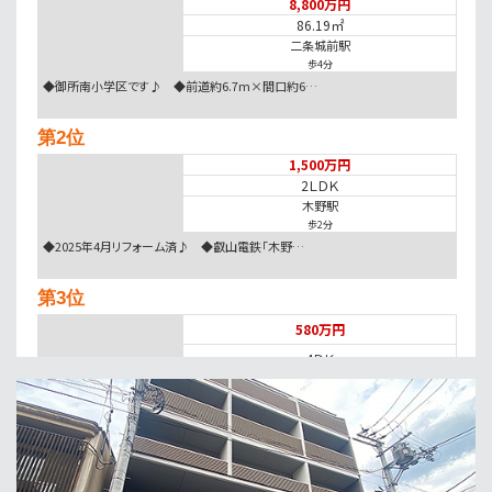
8,800万円
86.19㎡
二条城前駅
歩4分
◆御所南小学区です♪ ◆前道約6.7m×間口約6…
第2位
1,500万円
2ＬＤＫ
木野駅
歩2分
◆2025年4月リフォーム済♪ ◆叡山電鉄「木野…
第3位
580万円
4ＤＫ
第4位
18,000万円
46.34㎡