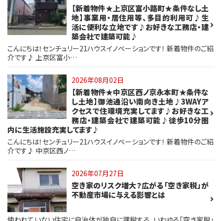
【新着物件★上京区富小路町★条件なし土
地】事業用・居住用等、多目的利用可♪生
活に便利な立地です♪お好きな工務店・建
築会社で建築可能♪
こんにちは！センチュリー21ハウスイノベーションです！ 新着物件のご紹
介です♪ 上京区富小…
2026年08月02日
【新着物件★中京区西ノ京永本町★条件な
し土地】御池通沿い南向き土地♪3WAYア
クセスで住環境充実してます♪お好きな工
務店・建築会社で建築可能♪徒歩10分圏
内に生活施設充実してます♪
こんにちは！センチュリー21ハウスイノベーションです！ 新着物件のご紹
介です♪ 中京区西ノ…
2026年07月27日
空き家のリスク増大？広がる「空き家税」が
不動産市場に与える影響とは
使われていない住宅に自治体が独自に課税する、いわゆる「空き家税」