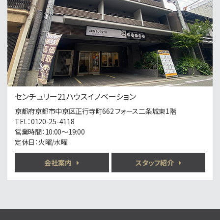
神宮丸太町駅
歩7分
第5位
13,800万円
373.95㎡
西大路駅
歩7分
センチュリー21ハウスイノベーション
◆お好きな工務店・建築会社で建築可能♪ ◆徒歩1…
京都府京都市中京区正行寺町662 フォース二条城東1階
第6位
TEL：0120-25-4118
営業時間：10:00～19:00
6,880万円
定休日：火曜/水曜
2ＬＤＫ
二条駅
歩5分
会社案内
スタッフ紹介
施工：ミノベ建設(株)
第7位
2,799万円
4ＬＤＫ