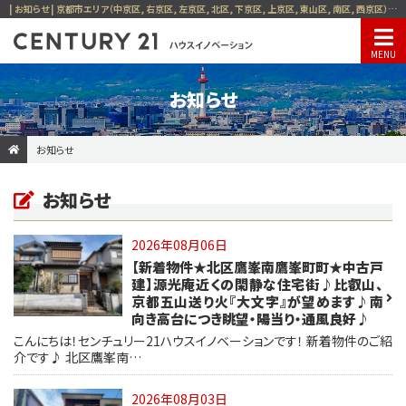
| お知らせ | 京都市エリア（中京区, 右京区, 左京区, 北区, 下京区, 上京区, 東山区, 南区, 西京区）の一戸建て, マンション, 土地ならセンチュリー21ハウスイノベーション
お知らせ
お知らせ
お知らせ
2026年08月06日
【新着物件★北区鷹峯南鷹峯町町★中古戸
建】源光庵近くの閑静な住宅街♪比叡山、
京都五山送り火『大文字』が望めます♪南
向き高台につき眺望・陽当り・通風良好♪
こんにちは！センチュリー21ハウスイノベーションです！ 新着物件のご紹
介です♪ 北区鷹峯南…
2026年08月03日