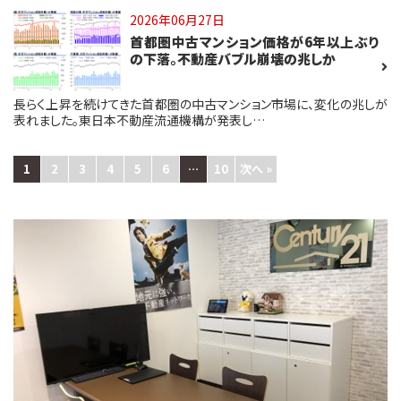
2026年06月27日
首都圏中古マンション価格が6年以上ぶり
の下落。不動産バブル崩壊の兆しか
長らく上昇を続けてきた首都圏の中古マンション市場に、変化の兆しが
表れました。東日本不動産流通機構が発表し…
1
2
3
4
5
6
…
10
次へ »