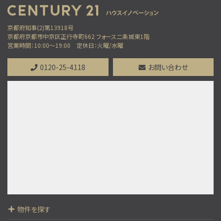
帷子ノ辻駅
歩13分
京都府知事(2)第13918号
京都府京都市中京区正行寺町662 フォース二条城東1階
第8位
営業時間：10:00～19:00
定休日：火曜/水曜
3,980万円
3ＬＤＫ
0120-25-4118
お問い合わせ
清水五条駅
施工：株式会社竹中工務店
第9位
6,000万円
103.57㎡
桂駅
歩3分
第10位
31,800万円
6ＬＤＫ
物件を探す
清水五条駅