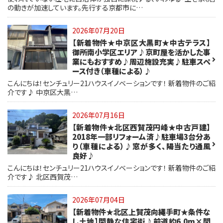
の動きが加速しています。先行する京都市に…
2026年07月20日
【新着物件★中京区大黒町★中古テラス】
御所南小学区エリア♪京町屋を活かした事
業にもおすすめ♪周辺施設充実♪駐車スペ
ース付き（車種による）♪
こんにちは！センチュリー21ハウスイノベーションです！ 新着物件のご紹
介です♪ 中京区大黒…
2026年07月16日
【新着物件★北区西賀茂円峰★中古戸建】
2018年一部リフォーム済♪駐車場3台分あ
り（車種による）♪窓が多く、陽当たり通風
良好♪
こんにちは！センチュリー21ハウスイノベーションです！ 新着物件のご紹
介です♪ 北区西賀茂…
2026年07月04日
【新着物件★北区上賀茂向繩手町★条件な
し土地】閑静な住宅街♪前道約6.0m×間