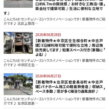
口約6.7mの開放感♪お好きな工務店・建
築会社で建築可能♪生活に便利な立地で
す♪
こんにちは！センチュリー21ハウスイノベーションです！ 新着物件のご紹
介です♪ 北区上賀茂…
2026年06月28日
【新着物件★中京区壬生相合町★中古戸
建】3沿線利用可能で便利な立地♪周辺施
設充実してます♪駐車スペース付き（車種に
よる）♪
こんにちは！センチュリー21ハウスイノベーションです！ 新着物件のご紹
介です♪ 中京区壬生…
2026年06月27日
【新着物件★左京区岩倉長谷町★中古戸
建】パナホーム施工の軽量鉄骨造♪収納ス
ペース多数♪窓が多く陽当り通風良好♪
こんにちは！センチュリー21ハウスイノベーションです！ 新着物件のご紹
介です♪ 左京区岩倉…