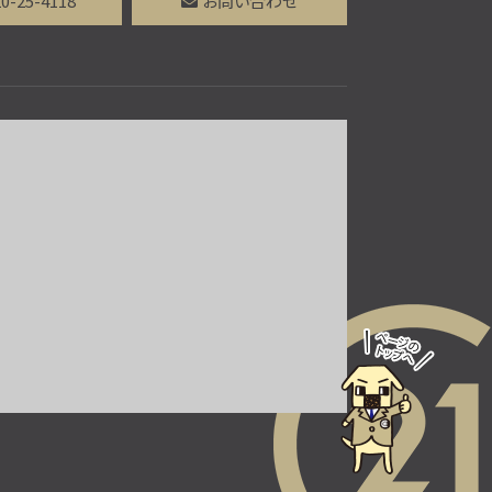
0-25-4118
お問い合わせ
第10位
2,480万円
3ＤＫ
円町駅
歩9分