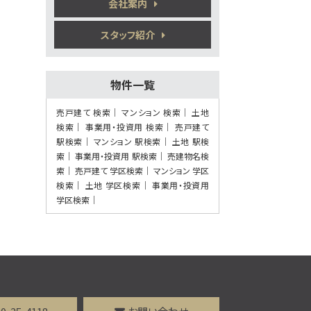
会社案内
施工：ミノベ建設(株)
スタッフ紹介
第7位
580万円
4ＤＫ
物件一覧
売戸建て 検索
マンション 検索
土地
検索
事業用・投資用 検索
売戸建て
第8位
駅検索
マンション 駅検索
土地 駅検
6,799万円
索
事業用・投資用 駅検索
売建物名検
103.57㎡
索
売戸建て 学区検索
マンション 学区
桂駅
検索
土地 学区検索
事業用・投資用
歩3分
学区検索
第9位
3,980万円
3ＬＤＫ
清水五条駅
施工：株式会社竹中工務店