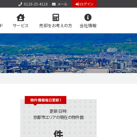
0120-25-4118
メール
ログイン
ド
サービス
売却をお考えの方
会社情報
アクセス
お問い合わせ
個人情報保護方針
お知らせ
ん売却査定
用物件を検索
レーション
理サービス
用情報
リースバック専門サイト
学区マップで探す
物件特集 vol.2
ログイン
更新日時:
京都市エリアの現在の物件数
件