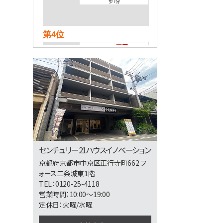
歩7分
第4位
2,799万円
4ＬＤＫ
帷子ノ辻駅
歩13分
第5位
13,800万円
373.95㎡
西大路駅
歩7分
センチュリー21ハウスイノベーション
◆お好きな工務店・建築会社で建築可能
京都府京都市中京区正行寺町662 フ
♪ ◆徒歩1…
ォース二条城東1階
第6位
TEL：0120-25-4118
6,880万円
営業時間：10:00～19:00
2ＬＤＫ
定休日：火曜/水曜
二条駅
歩5分