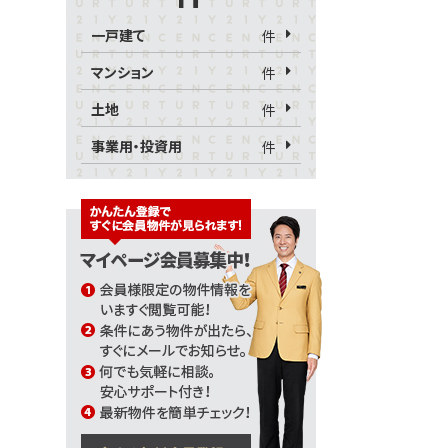
一戸建て
件
マンション
件
土地
件
事業用・投資用
件