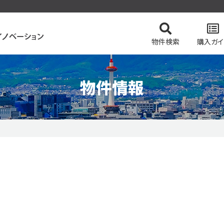
物件検索
購入ガイ
物件情報
ャルプランニング
ンを検索
門サイト
の流れ
会社概要
最適を選べる4つの売却方法
住まい購入の基礎知識
土地を検索
リフォーム
スタッフ紹介
ネットでかんた
事業用・投資
ローンシミュ
空き家管
採
ーションのおすすめ物件
ピックアップ物件特集 vol.1
ピックアップ
ション
今すぐ見られる土地
無料会員システム
会員ページ