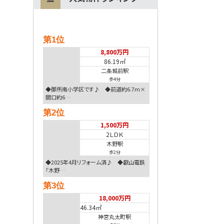
第1位
8,800万円
86.19㎡
二条城前駅
歩4分
◆御所南小学区です♪ ◆前道約6.7m×
間口約6…
第2位
1,500万円
2ＬＤＫ
木野駅
歩2分
◆2025年4月リフォーム済♪ ◆叡山電鉄
「木野…
第3位
18,000万円
46.34㎡
神宮丸太町駅