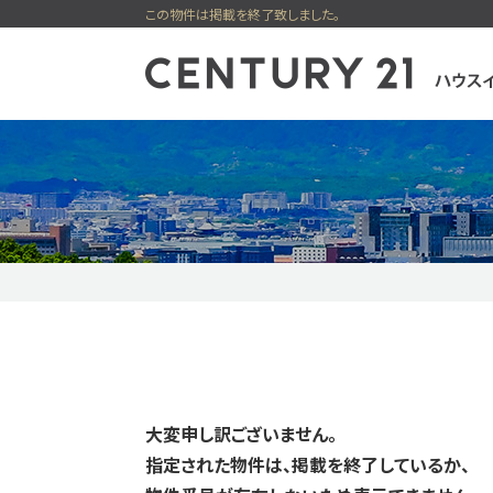
この物件は掲載を終了致しました。
一戸建てを検索
ファイナンシ
マンショ
売却専
購入
新着物件
価格変更物件
ハウスイノベ
今すぐ見られる一戸建て
今すぐ見られるマン
大変申し訳ございません。
指定された物件は、掲載を終了しているか、