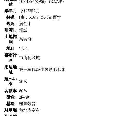
108.13㎡(公簿) （32.7坪）
積
築年月
令和5年2月
接道
[東：5.3ｍ]に6.3ｍ面す
現況
居住中
引渡し
相談
土地権
所有権
利
地目
宅地
都市計
市街化区域
画
用途地
第一種低層住居専用地域
域
建ぺい
50％
率
容積率
80％
階数
2階建
構造
軽量鉄骨
駐車場
敷地内空有