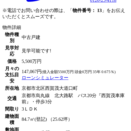
0120-25-4118
※電話でお問い合わせの際は、「
物件番号： 13
」をお伝え
いただくとスムーズです。
物件詳細
物件種
中古戸建
別
見学対
見学可能です!
応
価格
5,500万円
月々の
147,067円
(借入金額5500万円 頭金0万円 35年 0.675％)
支払目
ローンシミュレーター
安
所在地
京都市北区西賀茂大道口町
京都市烏丸線 北大路駅 バス20分『西賀茂車庫
交通
前』・停歩3分
間取り
3ＬＤＫ
建物面
84.7㎡(登記) （25.62坪）
積
敷地面